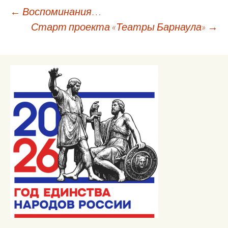
Навигация
←
Воспоминания…
Старт проекта «Театры Барнаула»
→
по
записям