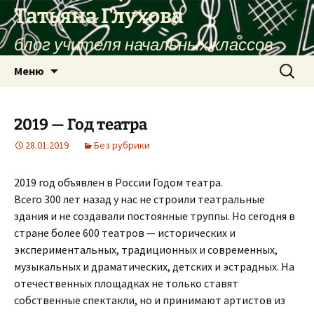
Перейти
Татьяна Глухова
к
блог учителя начальных классов
содержимому
Найти:
Меню
2019 — Год театра
28.01.2019
Без рубрики
2019 год объявлен в России Годом театра.
Всего 300 лет назад у нас не строили театральные
здания и не создавали постоянные труппы. Но сегодня в
стране более 600 театров — исторических и
экспериментальных, традиционных и современных,
музыкальных и драматических, детских и эстрадных. На
отечественных площадках не только ставят
собственные спектакли, но и принимают артистов из